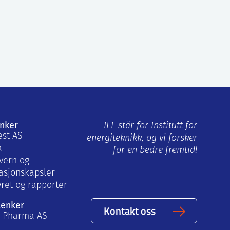
enker
IFE står for Institutt for
est AS
energiteknikk, og vi forsker
a
for en bedre fremtid!
vern og
asjonskapsler
yret og rapporter
lenker
Kontakt oss
a Pharma AS