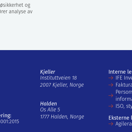
jøsikkerhet og
ører analyse av
Kjeller
Interne l
Instituttveien 18
IFE Inv
2007 Kjeller, Norge
Faktur
Person
inform
Halden
ISO, st
Os Alle 5
ering:
1777 Halden, Norge
Eksterne 
4001:2015
Agiler