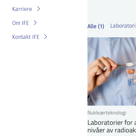
IFE?
Fakturainformasjon
Karriere
Personvernerklæring for
IFE
Varsling eller melde
Om IFE
Alle (1)
Laboratori
bekymring
Kontakt IFE
Nukleærteknologi
Laboratorier for 
nivåer av radioakt