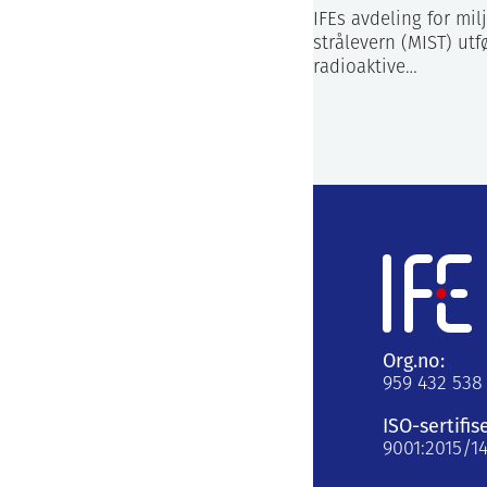
IFEs avdeling for mil
strålevern (MIST) utf
radioaktive…
Org.no:
959 432 538
ISO-sertifis
9001:2015/1