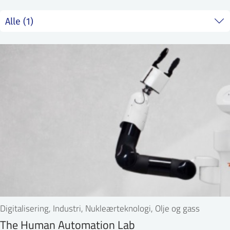
ntakt IFE
BO
PRESSE
ENGLISH
Digitalisering, Industri, Nukleærteknologi, Olje og gass
The Human Automation Lab