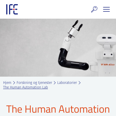
Skip
to
content
rskning og tjenester
uelt
E teknologi & eiendom
ldenprosjektet
rges atomanlegg
Hjem
Forskning og tjenester
Laboratorier
t Norske thoriumnettverket
The Human Automation Lab
rriere
The Human Automation
 IFE