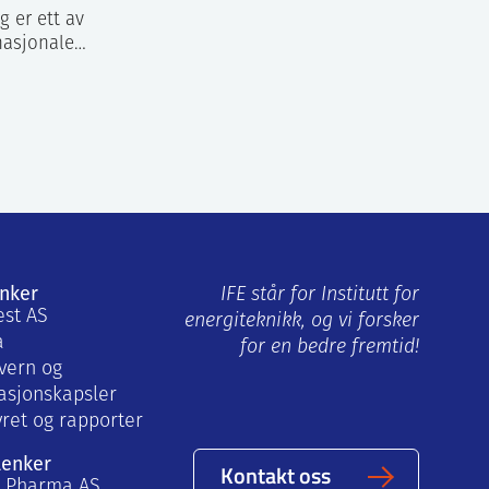
g er ett av
nasjonale…
enker
IFE står for Institutt for
est AS
energiteknikk, og vi forsker
a
for en bedre fremtid!
vern og
asjonskapsler
yret og rapporter
lenker
Kontakt oss
a Pharma AS