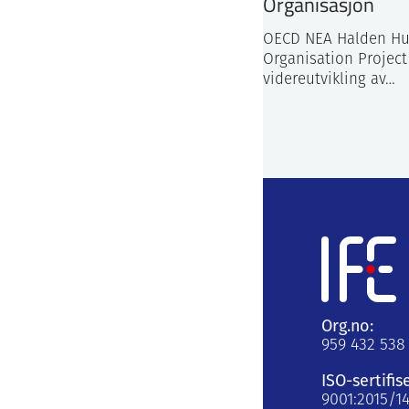
Organisasjon
OECD NEA Halden Hu
Organisation Project
videreutvikling av…
Org.no:
959 432 538
ISO-sertifis
9001:2015/1