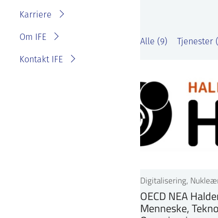
IFE?
Fakturainformasjon
Karriere
Personvernerklæring for
IFE
Varsling eller melde
Om IFE
Alle (9)
Tjenester 
bekymring
Kontakt IFE
Digitalisering, Nukleæ
OECD NEA Halden
Menneske, Tekno