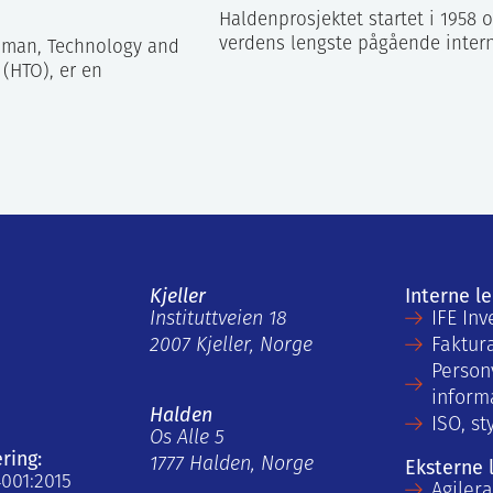
Haldenprosjektet startet i 1958 o
verdens lengste pågående inter
man, Technology and
 (HTO), er en
Kjeller
Interne l
Instituttveien 18
IFE Inv
2007 Kjeller, Norge
Faktur
Person
inform
Halden
ISO, st
Os Alle 5
ering:
1777 Halden, Norge
Eksterne 
4001:2015
Agiler