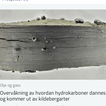
ntakt IFE
BO
PRESSE
ENGLISH
Olje og gass
Overvåkning av hvordan hydrokarboner dannes
og kommer ut av kildebergarter