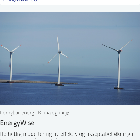
ntakt IFE
BO
PRESSE
ENGLISH
Fornybar energi, Klima og miljø
EnergyWise
Helhetlig modellering av effektiv og akseptabel økning i