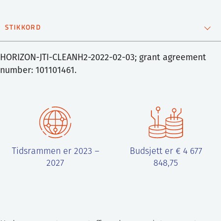
ntakt IFE
STIKKORD
Fornybar energi
Hydrogen
materialteknologi
BO
PRESSE
ENGLISH
HORIZON-JTI-CLEANH2-2022-02-03; grant agreement
number: 101101461.
Tidsrammen er 2023 –
Budsjett er € 4 677
2027
848,75