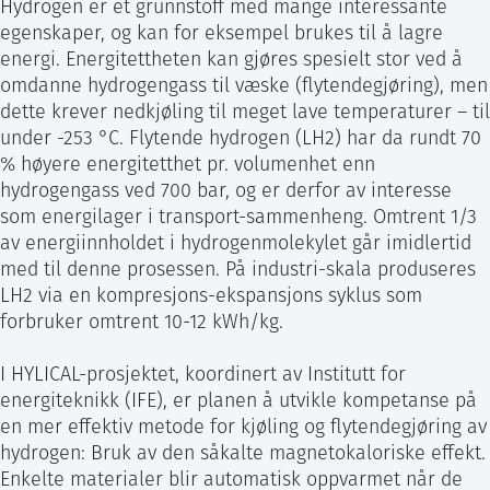
Hydrogen er et grunnstoff med mange interessante
egenskaper, og kan for eksempel brukes til å lagre
energi. Energitettheten kan gjøres spesielt stor ved å
omdanne hydrogengass til væske (flytendegjøring), men
dette krever nedkjøling til meget lave temperaturer – til
under -253 °C. Flytende hydrogen (LH2) har da rundt 70
% høyere energitetthet pr. volumenhet enn
hydrogengass ved 700 bar, og er derfor av interesse
som energilager i transport-sammenheng. Omtrent 1/3
av energiinnholdet i hydrogenmolekylet går imidlertid
med til denne prosessen. På industri-skala produseres
LH2 via en kompresjons-ekspansjons syklus som
forbruker omtrent 10-12 kWh/kg.
I HYLICAL-prosjektet, koordinert av Institutt for
energiteknikk (IFE), er planen å utvikle kompetanse på
en mer effektiv metode for kjøling og flytendegjøring av
hydrogen: Bruk av den såkalte magnetokaloriske effekt.
Enkelte materialer blir automatisk oppvarmet når de