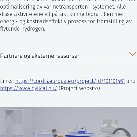
optimalisering av varmetransporten i systemet. Alle
disse aktivitetene vil på sikt kunne bidra til en mer
energi- og kostnadseffektiv prosess for fremstilling av
flytende hydrogen.
Partnere og eksterne ressurser
HyLICAL er et forsknings- og innovasjonsprosjekt
som koordineres av IFE og består av 14 partnere fra
Links:
https://cordis.europa.eu/project/id/101101461
and
9 forskjellige europeiske land.
https://www.hylical.eu/
(Project website)