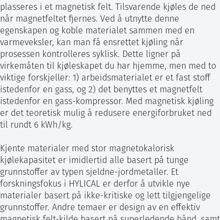
plasseres i et magnetisk felt. Tilsvarende kjøles de ned
når magnetfeltet fjernes. Ved å utnytte denne
egenskapen og koble materialet sammen med en
varmeveksler, kan man få ensrettet kjøling når
prosessen kontrolleres syklisk. Dette ligner på
virkemåten til kjøleskapet du har hjemme, men med to
viktige forskjeller: 1) arbeidsmaterialet er et fast stoff
istedenfor en gass, og 2) det benyttes et magnetfelt
istedenfor en gass-kompressor. Med magnetisk kjøling
er det teoretisk mulig å redusere energiforbruket ned
til rundt 6 kWh/kg.
Kjente materialer med stor magnetokalorisk
kjølekapasitet er imidlertid alle basert på tunge
grunnstoffer av typen sjeldne-jordmetaller. Et
forskningsfokus i HYLICAL er derfor å utvikle nye
materialer basert på ikke-kritiske og lett tilgjengelige
grunnstoffer. Andre temaer er design av en effektiv
magnetisk felt-kilde basert på superledende bånd, samt