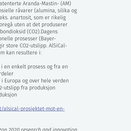
atenterte Aranda-Mastin- (AM)
ielle råvarer (alumina, silika og
ks. anartosit, som er rikelig
foregå uten at det produserer
rbondioksid (CO2).Dagens
onelle prosesser (Bayer-
 store CO2-utslipp. AlSiCal-
m kan resultere i:
i en enkelt prosess og fra en
rdeler
s i Europa og over hele verden
2-utslipp fra produksjon
duksjon
t/alsical-prosjektet-mot-en-
izon 2020 research and innovation