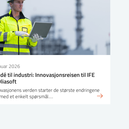
anuar 2026
idé til industri: Innovasjonsreisen til IFE
liasoft
novasjonens verden starter de største endringene
 med et enkelt spørsmål.…