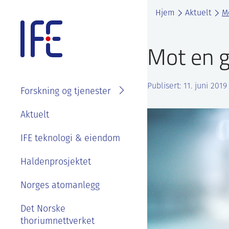
Skip
Hjem
Aktuelt
M
to
content
Mot en g
Publisert: 11. juni 2019
Forskning og tjenester
Søk i
Om IFE
Aktuelt
fagområder
Våre ansatte
IFE teknologi & eiendom
Prosjekter
Organisasjon
Se ledige stillinger
Laboratorier
Haldenprosjektet
IFE styre, strategier og
Goder og
Tjenester
rapporter
Norges atomanlegg
velferdsordninger
Kontakt IFE
Bærekraft og etikk
Det Norske
Sommerjobb eller
thoriumnettverket
masteroppgave på
Våre ansatte
IFE sin historie