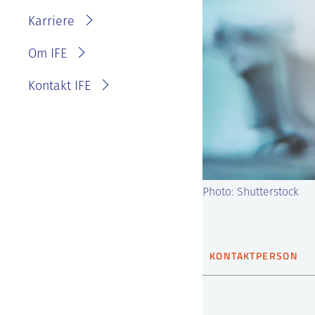
IFE?
Fakturainformasjon
Karriere
Personvernerklæring for
IFE
Varsling eller melde
Om IFE
bekymring
Kontakt IFE
Photo: Shutterstock
KONTAKTPERSON