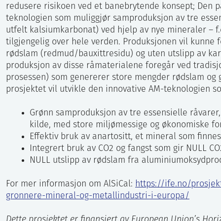
redusere risikoen ved et banebrytende konsept; Den p
teknologien som muliggjør samproduksjon av tre essens
utfelt kalsiumkarbonat) ved hjelp av nye mineraler – f.e
tilgjengelig over hele verden. Produksjonen vil kunne 
rødslam (redmud/bauxittresidu) og uten utslipp av ka
produksjon av disse råmaterialene foregår ved tradisj
prosessen) som genererer store mengder rødslam og gir
prosjektet vil utvikle den innovative AM-teknologien so
Grønn samproduksjon av tre essensielle råvarer, 
kilde, med store miljømessige og økonomiske fo
Effektiv bruk av anartositt, et mineral som finne
Integrert bruk av CO2 og fangst som gir NULL CO
NULL utslipp av rødslam fra aluminiumoksydpro
For mer informasjon om AlSiCal:
https://ife.no/prosjek
gronnere-mineral-og-metallindustri-i-europa/
Dette prosjektet er finansiert av European Union’s Hor