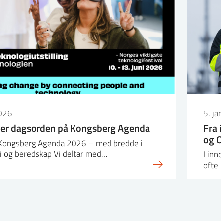
2026
5. j
tter dagsorden på Kongsberg Agenda
Fra 
og O
 Kongsberg Agenda 2026 – med bredde i
i og beredskap Vi deltar med…
I in
ofte