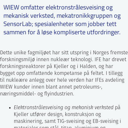
WIEW omfatter elektronstrålesveising og
ntakt IFE
mekanisk verksted, mekatronikkgruppen og
SensorLab; spesialenheter som jobber tett
sammen for å løse kompliserte utfordringer.
BO
PRESSE
ENGLISH
Dette unike fagmiljøet har sitt utspring i Norges fremste
forskningsmiljø innen nukleær teknologi. IFE har drevet
forskningsreaktorer på Kjeller og i Halden, og har
bygget opp omfattende kompetanse på feltet. I tillegg
til nukleære anlegg over hele verden har IFEs avdeling
WIEW kunder innen blant annet petroleums-,
næringsmiddel- og flyindustrien.
Elektronstrålesveising og mekanisk verksted
på
Kjeller utfører design, konstruksjon og
maskinering, samt TIG-sveising og EB-sveising i