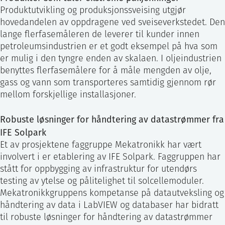
Produktutvikling og produksjonssveising utgjør
hovedandelen av oppdragene ved sveiseverkstedet. Den
lange flerfasemåleren de leverer til kunder innen
petroleumsindustrien er et godt eksempel på hva som
er mulig i den tyngre enden av skalaen. I oljeindustrien
benyttes flerfasemålere for å måle mengden av olje,
gass og vann som transporteres samtidig gjennom rør
mellom forskjellige installasjoner.
Robuste løsninger for håndtering av datastrømmer fra
IFE Solpark
Et av prosjektene faggruppe Mekatronikk har vært
involvert i er etablering av IFE Solpark. Faggruppen har
stått for oppbygging av infrastruktur for utendørs
testing av ytelse og pålitelighet til solcellemoduler.
Mekatronikkgruppens kompetanse på datautveksling og
håndtering av data i LabVIEW og databaser har bidratt
til robuste løsninger for håndtering av datastrømmer