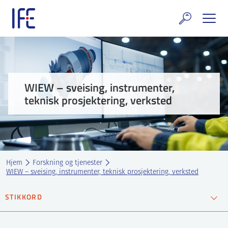
Skip
to
content
rskning og tjenester
uelt
WIEW – sveising, instrumenter,
teknisk prosjektering, verksted
E teknologi & eiendom
ldenprosjektet
rges atomanlegg
Hjem
Forskning og tjenester
t Norske thoriumnettverket
WIEW – sveising, instrumenter, teknisk prosjektering, verksted
rriere
STIKKORD
SensorLab
Sveising
 IFE