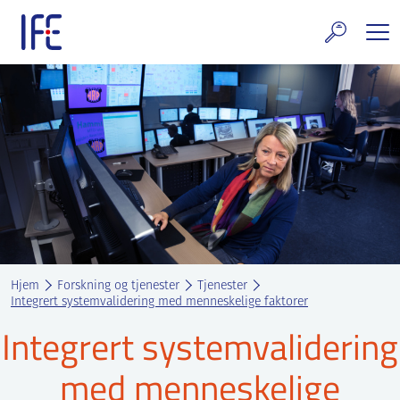
Skip
to
content
rskning og tjenester
uelt
E teknologi & eiendom
ldenprosjektet
rges atomanlegg
Hjem
Forskning og tjenester
Tjenester
t Norske thoriumnettverket
Integrert systemvalidering med menneskelige faktorer
Integrert systemvalidering
rriere
med menneskelige
 IFE