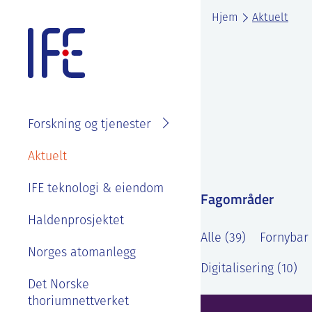
Skip
Hjem
Aktuelt
to
content
Forskning og tjenester
Søk i
Om IFE
Aktuelt
fagområder
Våre ansatte
IFE teknologi & eiendom
Prosjekter
Fagområder
Organisasjon
Se ledige stillinger
Laboratorier
Haldenprosjektet
IFE styre, strategier og
Alle (39)
Fornybar 
Goder og
Tjenester
rapporter
Norges atomanlegg
velferdsordninger
Digitalisering (10)
Kontakt IFE
Bærekraft og etikk
Det Norske
Sommerjobb eller
thoriumnettverket
masteroppgave på
Våre ansatte
IFE sin historie