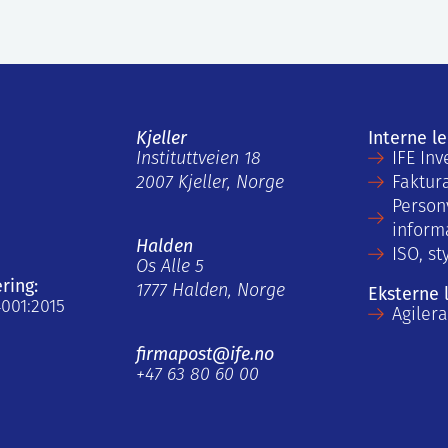
Kjeller
Interne l
Instituttveien 18
IFE Inv
2007 Kjeller, Norge
Faktur
Person
inform
Halden
ISO, st
Os Alle 5
ering:
1777 Halden, Norge
Eksterne 
4001:2015
Agiler
firmapost@ife.no
+47 63 80 60 00