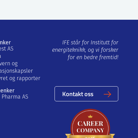
enker
IFE står for Institutt for
est AS
energiteknikk, og vi forsker
a
for en bedre fremtid!
vern og
asjonskapsler
yret og rapporter
lenker
Kontakt oss
a Pharma AS