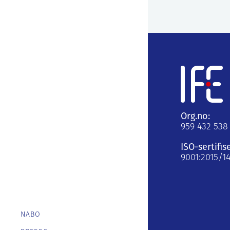
Org.no:
959 432 538
ISO-sertifis
9001:2015/1
NABO