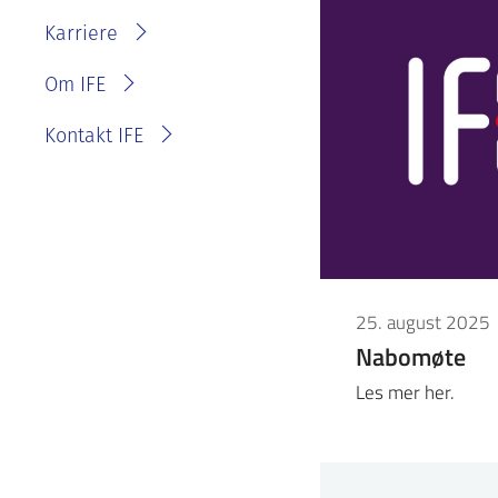
IFE?
Fakturainformasjon
Karriere
Personvernerklæring for
IFE
Varsling eller melde
Om IFE
bekymring
Kontakt IFE
25. august 2025
Nabomøte
Les mer her.