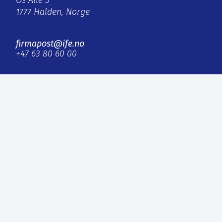
Os Alle 5
1777 Halden, Norge
firmapost@ife.no
+47 63 80 60 00
Interne lenker
IFE Invest AS
Faktura
Personvern og informasjonskapsler
ISO, styret og rapporter
Eksterne lenker
Agilera Pharma AS