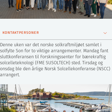
ntakt IFE
BO
PRESSE
ENGLISH
KONTAKTPERSONER
Erik Stensrud
Denne uken var det norske solkraftmiljøet samlet i
Marstein
Sjefsforsker
solfylte Son for to viktige arrangementer. Mandag fant
sluttkonferansen til Forskningssenter for bærekraftig
901 17 762
solcelleteknologi (FME SUSOLTECH) sted. Tirsdag og
Send epost
onsdag ble den årlige Norsk Solcellekonferanse (NSCC)
arrangert.
Merete Estensen
Administrativ
senterkoordinator
41511432
Send epost