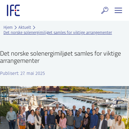
Skip
to
content
rskning og tjenester
Hjem
Aktuelt
Det norske solenergimiljøet samles for viktige arrangementer
uelt
Det norske solenergimiljøet samles for viktige
E teknologi & eiendom
arrangementer
ldenprosjektet
Publisert: 27. mai 2025
rges atomanlegg
t Norske thoriumnettverket
rriere
 IFE