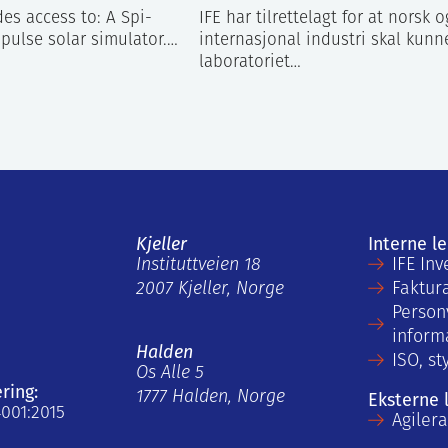
es access to: A Spi-
IFE har tilrettelagt for at norsk o
 pulse solar simulator.…
internasjonal industri skal kunn
laboratoriet…
Kjeller
Interne l
Instituttveien 18
IFE Inv
2007 Kjeller, Norge
Faktur
Person
inform
Halden
ISO, st
Os Alle 5
ering:
1777 Halden, Norge
Eksterne 
4001:2015
Agiler