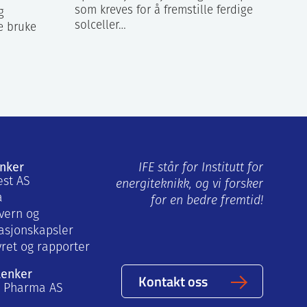
som kreves for å fremstille ferdige
g
solceller…
e bruke
enker
IFE står for Institutt for
est AS
energiteknikk, og vi forsker
a
for en bedre fremtid!
vern og
asjonskapsler
yret og rapporter
lenker
Kontakt oss
a Pharma AS