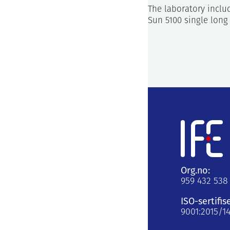
The laboratory includ
Sun 5100 single long
Org.no:
959 432 538
ISO-sertifis
9001:2015/1