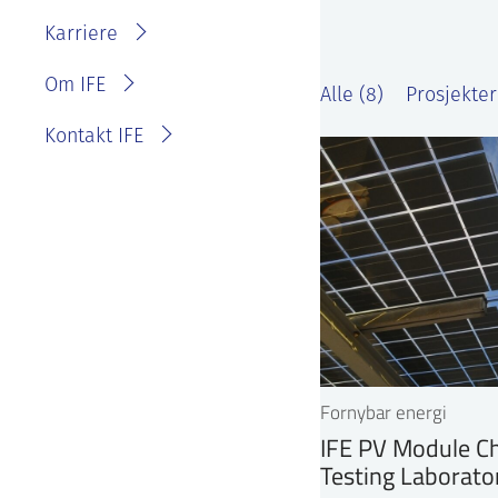
IFE?
Fakturainformasjon
Karriere
Personvernerklæring for
IFE
Varsling eller melde
Om IFE
Alle (8)
Prosjekter
bekymring
Kontakt IFE
Fornybar energi
IFE PV Module Ch
Testing Laborato