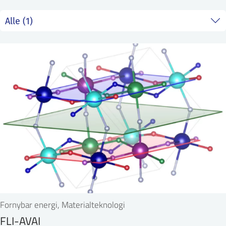
ntakt IFE
BO
PRESSE
ENGLISH
Fornybar energi, Materialteknologi
FLI-AVAI