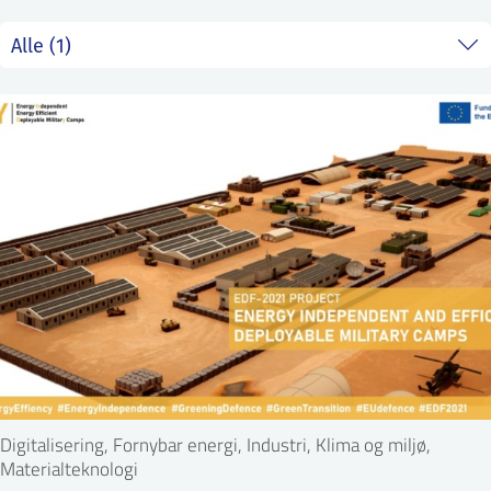
ntakt IFE
BO
PRESSE
ENGLISH
Digitalisering, Fornybar energi, Industri, Klima og miljø,
Materialteknologi