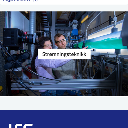
ntakt IFE
BO
PRESSE
ENGLISH
Strømningsteknikk