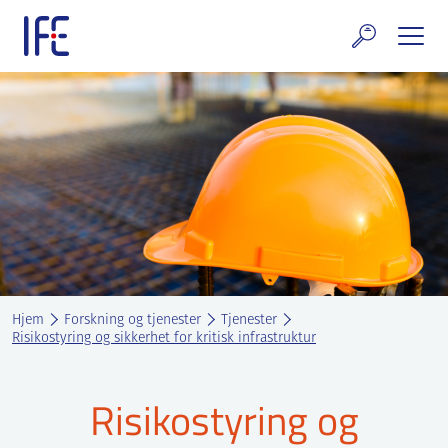
Skip
to
content
rskning og tjenester
uelt
E teknologi & eiendom
ldenprosjektet
rges atomanlegg
Hjem
Forskning og tjenester
Tjenester
t Norske thoriumnettverket
Risikostyring og sikkerhet for kritisk infrastruktur
rriere
Risikostyring og
 IFE