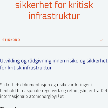
sikkerhet for kritisk
ntakt IFE
infrastruktur
BO
PRESSE
ENGLISH
STIKKORD
Risk Safety and Security
Utvikling og rådgivning innen risiko og sikkerhet
for kritisk infrastruktur
Sikkerhetsdokumentasjon og risikovurderinger i
henhold til nasjonale regelverk og retningslinjer fra Det
internasjonale atomenergibyrået.