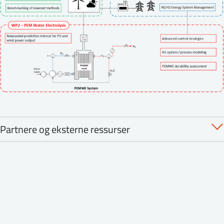
Partnere og eksterne ressurser
REHSYS-prosjektet ledes av IFE, som vil bidra med
forskere fra tre ulike avdelinger (sol-, hydrogen- og
energisystemanalyse). Universitetet i Oslo skal
utdanne en doktorgrad på PEM
vannelektrolysesystemer ved Institutt for
teknologisystemer (ITS), mens National Renewable
Energy Laboratory (NREL) i USA vil fungere som den