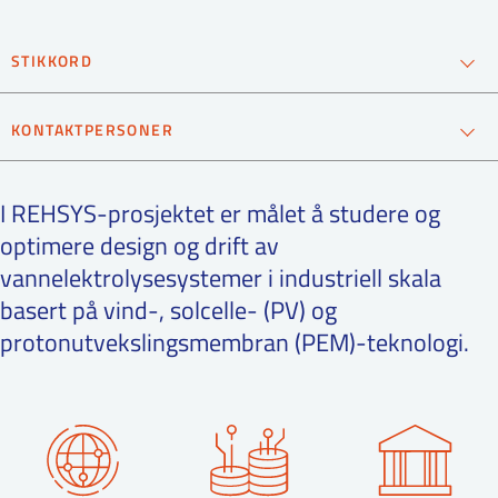
ntakt IFE
STIKKORD
Energisystemanalyse
Hydrogenteknologi
BO
PRESSE
ENGLISH
KONTAKTPERSONER
lokale energisystemmodeller
Solenergi
Vindenergi
Øystein Ulleberg
Forskningssjef
I REHSYS-prosjektet er målet å studere og
optimere design og drift av
99586453
vannelektrolysesystemer i industriell skala
Send epost
basert på vind-, solcelle- (PV) og
protonutvekslingsmembran (PEM)-teknologi.
Ragnhild Hancke
Avdelingsleder
995 33 302
Send epost