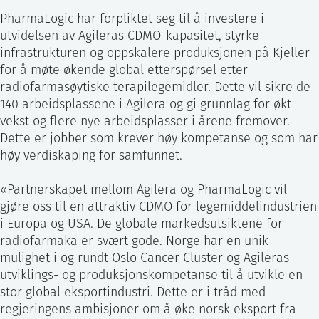
PharmaLogic har forpliktet seg til å investere i
utvidelsen av Agileras CDMO-kapasitet, styrke
infrastrukturen og oppskalere produksjonen på Kjeller
for å møte økende global etterspørsel etter
radiofarmasøytiske terapilegemidler. Dette vil sikre de
140 arbeidsplassene i Agilera og gi grunnlag for økt
vekst og flere nye arbeidsplasser i årene fremover.
Dette er jobber som krever høy kompetanse og som har
høy verdiskaping for samfunnet.
«Partnerskapet mellom Agilera og PharmaLogic vil
gjøre oss til en attraktiv CDMO for legemiddelindustrien
i Europa og USA. De globale markedsutsiktene for
radiofarmaka er svært gode. Norge har en unik
mulighet i og rundt Oslo Cancer Cluster og Agileras
utviklings- og produksjonskompetanse til å utvikle en
stor global eksportindustri. Dette er i tråd med
regjeringens ambisjoner om å øke norsk eksport fra