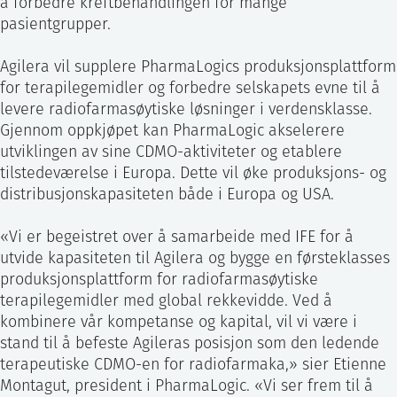
å forbedre kreftbehandlingen for mange
pasientgrupper.
Agilera vil supplere PharmaLogics produksjonsplattform
for terapilegemidler og forbedre selskapets evne til å
levere radiofarmasøytiske løsninger i verdensklasse.
Gjennom oppkjøpet kan PharmaLogic akselerere
utviklingen av sine CDMO-aktiviteter og etablere
tilstedeværelse i Europa. Dette vil øke produksjons- og
distribusjonskapasiteten både i Europa og USA.
«Vi er begeistret over å samarbeide med IFE for å
utvide kapasiteten til Agilera og bygge en førsteklasses
produksjonsplattform for radiofarmasøytiske
terapilegemidler med global rekkevidde. Ved å
kombinere vår kompetanse og kapital, vil vi være i
stand til å befeste Agileras posisjon som den ledende
terapeutiske CDMO-en for radiofarmaka,» sier Etienne
Montagut, president i PharmaLogic. «Vi ser frem til å