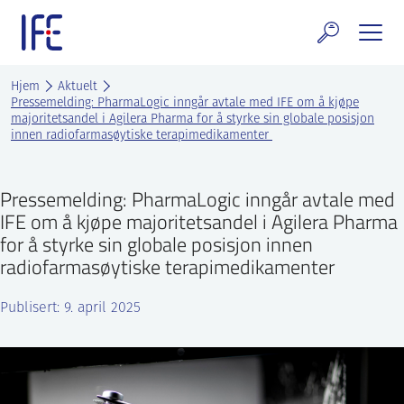
Skip
to
content
rskning og tjenester
Hjem
Aktuelt
Pressemelding: PharmaLogic inngår avtale med IFE om å kjøpe
majoritetsandel i Agilera Pharma for å styrke sin globale posisjon
uelt
innen radiofarmasøytiske terapimedikamenter
E teknologi & eiendom
Pressemelding: PharmaLogic inngår avtale med
ldenprosjektet
IFE om å kjøpe majoritetsandel i Agilera Pharma
for å styrke sin globale posisjon innen
rges atomanlegg
radiofarmasøytiske terapimedikamenter
t Norske thoriumnettverket
Publisert: 9. april 2025
rriere
 IFE