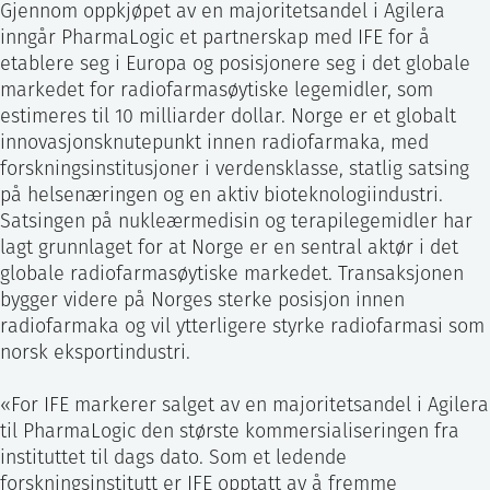
Gjennom oppkjøpet av en majoritetsandel i Agilera
inngår PharmaLogic et partnerskap med IFE for å
etablere seg i Europa og posisjonere seg i det globale
markedet for radiofarmasøytiske legemidler, som
estimeres til 10 milliarder dollar. Norge er et globalt
innovasjonsknutepunkt innen radiofarmaka, med
forskningsinstitusjoner i verdensklasse, statlig satsing
på helsenæringen og en aktiv bioteknologiindustri.
Satsingen på nukleærmedisin og terapilegemidler har
lagt grunnlaget for at Norge er en sentral aktør i det
globale radiofarmasøytiske markedet. Transaksjonen
bygger videre på Norges sterke posisjon innen
radiofarmaka og vil ytterligere styrke radiofarmasi som
norsk eksportindustri.
«For IFE markerer salget av en majoritetsandel i Agilera
til PharmaLogic den største kommersialiseringen fra
instituttet til dags dato. Som et ledende
forskningsinstitutt er IFE opptatt av å fremme