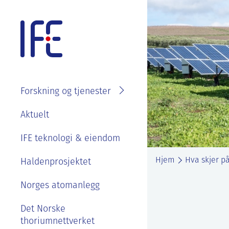
Skip
to
content
Forskning og tjenester
Søk i
Om IFE
Aktuelt
fagområder
Våre ansatte
IFE teknologi & eiendom
Prosjekter
Organisasjon
Se ledige stillinger
Hjem
Hva skjer på
Laboratorier
Haldenprosjektet
IFE styre, strategier og
Goder og
Tjenester
rapporter
Norges atomanlegg
velferdsordninger
Kontakt IFE
Bærekraft og etikk
Det Norske
Sommerjobb eller
thoriumnettverket
masteroppgave på
Våre ansatte
IFE sin historie