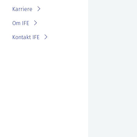
IFE?
Fakturainformasjon
Karriere
Personvernerklæring for
IFE
Varsling eller melde
Om IFE
bekymring
Kontakt IFE