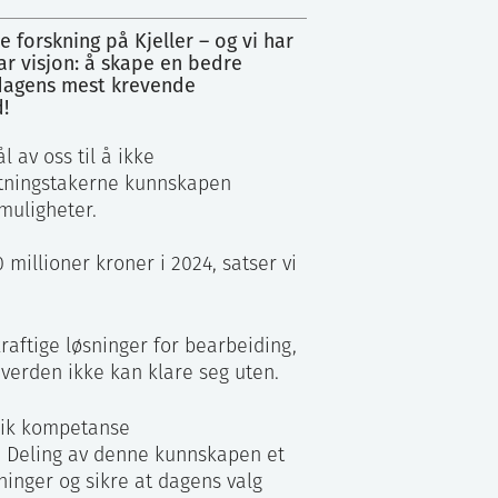
e forskning på Kjeller – og vi har
r visjon: å skape en bedre
 dagens mest krevende
d!
l av oss til å ikke
utningstakerne kunnskapen
 muligheter.
millioner kroner i 2024, satser vi
kraftige løsninger for bearbeiding,
 verden ikke kan klare seg uten.
nik kompetanse
g. Deling av denne kunnskapen et
ninger og sikre at dagens valg