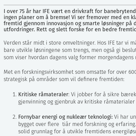
Karoline Jensen
I over 75 år har IFE vært en drivkraft for banebrytend
Kommunikasjonsrådgiver
ingen planer om å bremse! Vi ser fremover med en kla
fremtid gjennom innovasjon og smarte løsninger på
97956118
utfordringer. Rett og slett forske for en bedre fremti
Send epost
Verden står midt i store omveltninger. Hos IFE tar vi må
bare utvikle løsningene som trengs, men også gi besl
som viser hvordan dagens valg former morgendagens
Met en forskningsvirksomhet som omsatte for over 600 
strategisk på områder som vil definere fremtiden:
Kritiske råmateraler
: Vi jobber for å sikre bære
gjenvinning og gjenbruk av kritiske råmaterialer
Fornybar energi og nukleær teknologi:
Vi har u
bygget over flere tiår med forskning og erfarin
solid grunnlag for å utvikle fremtidens energiløs