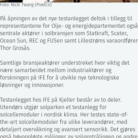
Foto: Nicki Twang (PixelCo)
På åpningen av det nye testanlegget deltok i tillegg til
representantene for Olje- og energidepartementet også
sentrale aktører i solbransjen som Statkraft, Scatec,
Ocean Sun, REC og FUSen samt Lillestrøms varaordfører
Thor Grosås.
Samtlige bransjeaktører understreket hvor viktig det
nære samarbeidet mellom industriaktører og
forskningen på IFE for å utvikle nye teknologiske
løsninger og innovasjoner.
Testanlegget hos IFE på Kjeller består av to deler.
Utendørs utgjør solparken et testanlegg for
solcellemoduler i nordisk klima. Her testes state-of-
the-art solcellemoduler fra ulike leverandører, med
detaljert overvåkning og avansert sensorikk. Det gjøres
også høyoppløste målinger av solinnstrålingen og andre