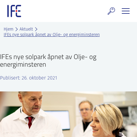
Skip
to
content
rskning og tjenester
Hjem
Aktuelt
IFEs nye solpark åpnet av Olje- og energiminsteren
uelt
IFEs nye solpark åpnet av Olje- og
E teknologi & eiendom
energiminsteren
ldenprosjektet
Publisert: 26. oktober 2021
rges atomanlegg
t Norske thoriumnettverket
rriere
 IFE