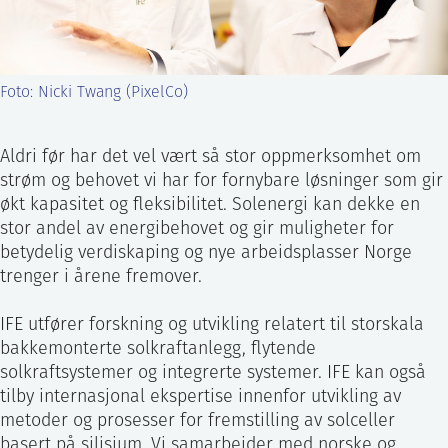
ntakt IFE
Foto: Nicki Twang (PixelCo)
BO
PRESSE
ENGLISH
Aldri før har det vel vært så stor oppmerksomhet om
strøm og behovet vi har for fornybare løsninger som gir
økt kapasitet og fleksibilitet. Solenergi kan dekke en
stor andel av energibehovet og gir muligheter for
betydelig verdiskaping og nye arbeidsplasser Norge
trenger i årene fremover.
IFE utfører forskning og utvikling relatert til storskala
bakkemonterte solkraftanlegg, flytende
solkraftsystemer og integrerte systemer. IFE kan også
tilby internasjonal ekspertise innenfor utvikling av
metoder og prosesser for fremstilling av solceller
basert på silisium. Vi samarbeider med norske og