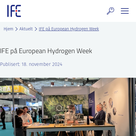
Skip
to
content
rskning og tjenester
Hjem
Aktuelt
IFE på European Hydrogen Week
uelt
IFE på European Hydrogen Week
E teknologi & eiendom
Publisert: 18. november 2024
ldenprosjektet
rges atomanlegg
t Norske thoriumnettverket
rriere
 IFE