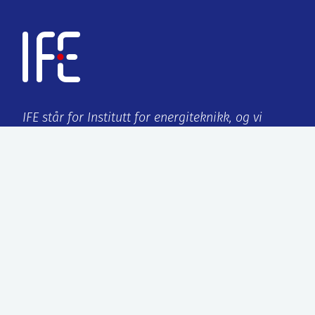
IFE står for Institutt for energiteknikk, og vi
forsker for en bedre fremtid!
Org.no:
959 432 538
ISO-sertifisering:
9001:2015/14001:2015
Kjeller
Instituttveien 18
2007 Kjeller, Norge