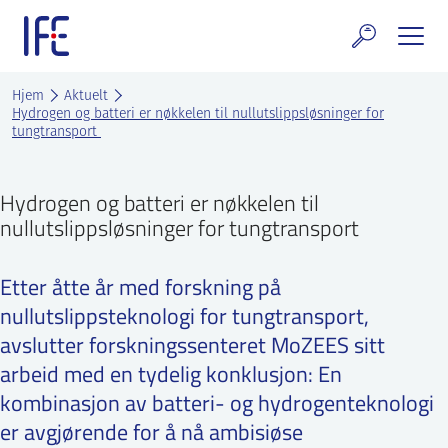
Skip
to
content
rskning og tjenester
Hjem
Aktuelt
Hydrogen og batteri er nøkkelen til nullutslippsløsninger for
tungtransport
uelt
E teknologi & eiendom
Hydrogen og batteri er nøkkelen til
nullutslippsløsninger for tungtransport
ldenprosjektet
Etter åtte år med forskning på
rges atomanlegg
nullutslippsteknologi for tungtransport,
t Norske thoriumnettverket
avslutter forskningssenteret MoZEES sitt
arbeid med en tydelig konklusjon: En
rriere
kombinasjon av batteri- og hydrogenteknologi
er avgjørende for å nå ambisiøse
 IFE