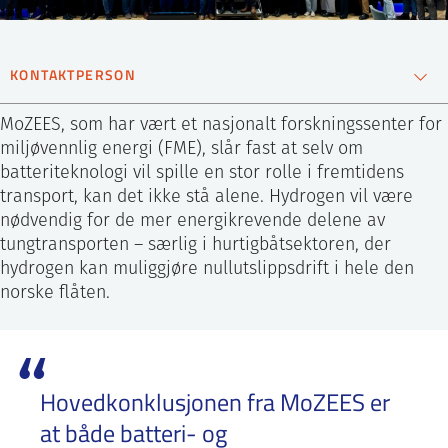
KONTAKTPERSON
Øystein Ulleberg
MoZEES, som har vært et nasjonalt forskningssenter for
Forskningssjef
miljøvennlig energi (FME), slår fast at selv om
batteriteknologi vil spille en stor rolle i fremtidens
99586453
transport, kan det ikke stå alene. Hydrogen vil være
Send epost
nødvendig for de mer energikrevende delene av
tungtransporten – særlig i hurtigbåtsektoren, der
hydrogen kan muliggjøre nullutslippsdrift i hele den
norske flåten.
Hovedkonklusjonen fra MoZEES er
at både batteri- og