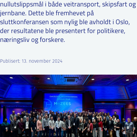
nullutslippsmål i både veitransport, skipsfart og
ntakt IFE
jernbane. Dette ble fremhevet på
sluttkonferansen som nylig ble avholdt i Oslo,
der resultatene ble presentert for politikere,
BO
PRESSE
ENGLISH
næringsliv og forskere.
Publisert: 13. november 2024