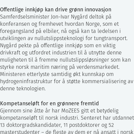
Offentlige innkjøp kan drive grønn innovasjon
Samferdselsminister Jon-Ivar Nygård deltok på
konferansen og fremhevet hvordan Norge, som et
foregangsland på elbiler, nå også kan ta ledelsen i
utviklingen av nullutslippsteknologi for tungtransport.
Nygård pekte på offentlige innkjøp som en viktig
drivkraft og utfordret industrien til å utnytte denne
muligheten til å fremme nullutslippsløsninger som kan
styrke norsk maritim næring på verdensmarkedet.
Ministeren etterlyste samtidig økt kunnskap om
hydrogeninfrastruktur for å støtte kommersialisering av
denne teknologien.
Kompetanseløft for en grønnere fremtid
Gjennom sine åtte år har MoZEES gitt et betydelig
kompetanseløft til norsk industri. Senteret har utdannet
13 doktorgradskandidater, 11 postdoktorer og 52
masterstudenter – de fleste av dem er nå ansatt i norsk