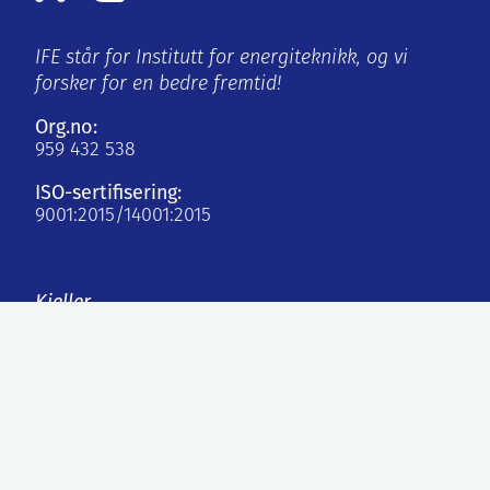
IFE står for Institutt for energiteknikk, og vi
forsker for en bedre fremtid!
Org.no:
959 432 538
ISO-sertifisering:
9001:2015/14001:2015
Kjeller
Instituttveien 18
2007 Kjeller, Norge
Halden
Os Alle 5
1777 Halden, Norge