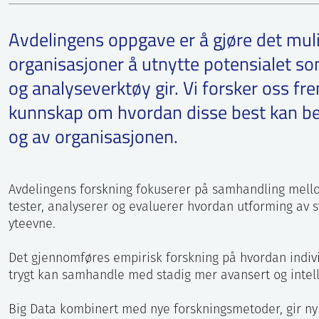
Menneskesentrert digitalisering
Per Øivind Braarud
Avdelingsleder
Avdelingens oppgave er å gjøre det mulig
93028845
organisasjoner å utnytte potensialet so
Send epost
og analyseverktøy gir. Vi forsker oss fre
kunnskap om hvordan disse best kan ben
og av organisasjonen.
Avdelingens forskning fokuserer på samhandling mell
tester, analyserer og evaluerer hvordan utforming av
yteevne.
Det gjennomføres empirisk forskning på hvordan indivi
trygt kan samhandle med stadig mer avansert og intell
Big Data kombinert med nye forskningsmetoder, gir ny