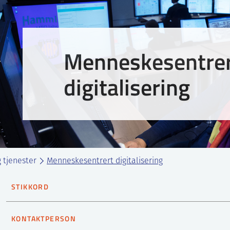
Menneskesentre
digitalisering
 tjenester
Menneskesentrert digitalisering
STIKKORD
Menneske-Maskin
Menneske-System interaksjon
Me
KONTAKTPERSON