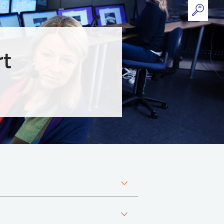
rt
nneskelig prestasjonsevne