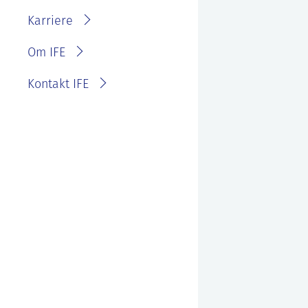
IFE?
Fakturainformasjon
Karriere
Personvernerklæring for
IFE
Varsling eller melde
Om IFE
bekymring
Kontakt IFE