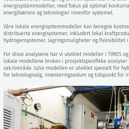
energisystemmodeller, med fokus på optimal konkurr
energibærere og teknologier innenfor systemet.
Våre lokale energisystemmodeller kan beregne kostnad
distribuerte energisystemer, inkludert lokal kraftprodu
hydrogensystemer, lagringsmuligheter og fleksibilitet i 
For disse analysene har vi utviklet modeller i TIMES o
lokale modellene brukes i prosjektspesifikke analyser 
sak/område. Julia-modellen er utviklet spesielt for h
for teknologivalg, investeringsvolum og tidspunkt for i