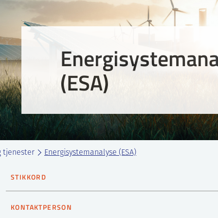
Energi­system­an
(ESA)
 tjenester
Energi­system­analyse (ESA)
STIKKORD
Energimodeller
Energisystemanalyse
Transport
KONTAKTPERSON