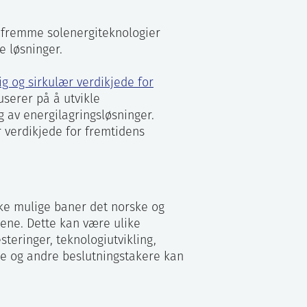
 å fremme solenergiteknologier
 løsninger.
g og sirkulær verdikjede for
userer på å utvikle
g av energilagringsløsninger.
r verdikjede for fremtidens
ike mulige baner det norske og
ne. Dette kan være ulike
steringer, teknologiutvikling,
e og andre beslutningstakere kan