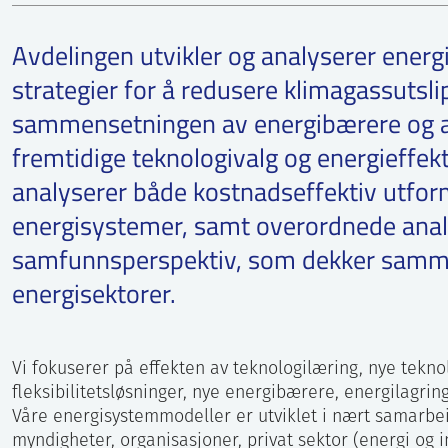
Mari Lyseid Authen
Forskningsleder,
Avdelingen utvikler og analyserer energi
avdelingsleder
strategier for å redusere klimagassutsli
+47 45466328
Send epost
sammensetningen av energibærere og a
fremtidige teknologivalg og energieffekt
analyserer både kostnadseffektiv utform
energisystemer, samt overordnede ana
samfunnsperspektiv, som dekker samm
energisektorer.
Vi fokuserer på effekten av teknologilæring, nye teknol
fleksibilitetsløsninger, nye energibærere, energilagring,
Våre energisystemmodeller er utviklet i nært samarb
myndigheter, organisasjoner, privat sektor (energi og i