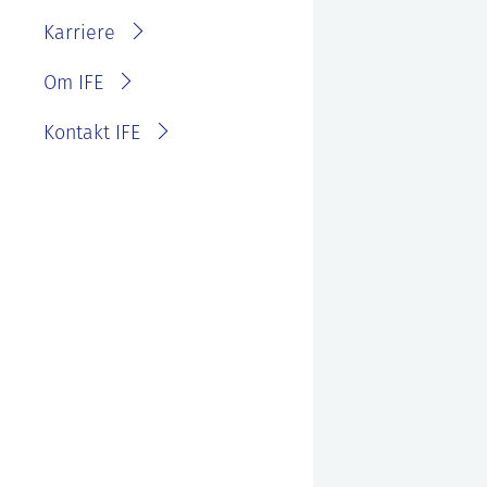
IFE?
Fakturainformasjon
Karriere
Personvernerklæring for
IFE
Varsling eller melde
Om IFE
bekymring
Kontakt IFE