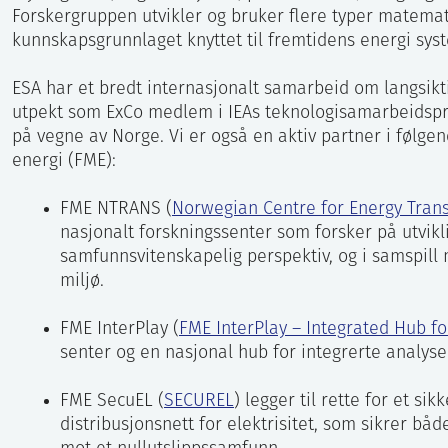
Forskergruppen utvikler og bruker flere typer matemat
kunnskapsgrunnlaget knyttet til fremtidens energi sys
ESA har et bredt internasjonalt samarbeid om langsik
utpekt som ExCo medlem i IEAs teknologisamarbeidsp
på vegne av Norge. Vi er også en aktiv partner i følg
energi (FME):
FME NTRANS (
Norwegian Centre for Energy Trans
nasjonalt forskningssenter som forsker på utvikli
samfunnsvitenskapelig perspektiv, og i samspill
miljø.
FME InterPlay (
FME InterPlay – Integrated Hub f
senter og en nasjonal hub for integrerte analyse
FME SecuEL (
SECUREL
) legger til rette for et si
distribusjonsnett for elektrisitet, som sikrer bå