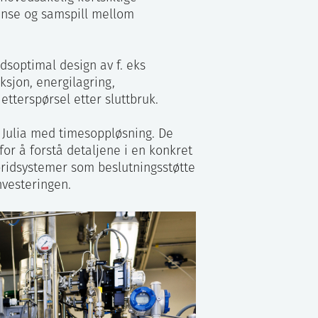
anse og samspill mellom
soptimal design av f. eks
ksjon, energilagring,
etterspørsel etter sluttbruk.
g Julia med timesoppløsning. De
for å forstå detaljene i en konkret
ybridsystemer som beslutningsstøtte
nvesteringen.