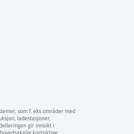
ystemer, som f. eks områder med
ksjon, ladestasjoner,
elleringen gir innsikt i
 hovedsakelig kortsiktige