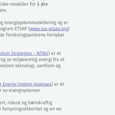
iske modeller for å øke
tem.
tig energisystemmodellering og er
rogram ETSAP (
www.iea-etsap.org
)
ende Forskningssentrene fornybar
ition Strategies – NTNU
) er et
ng av miljøvennlig energi fra et
 mellom teknologi, samfunn og
or Energy System Analyses
) er et
r av energisystemer.
kkert, robust og bærekraftig
de forsyningssikkerhet og en vei