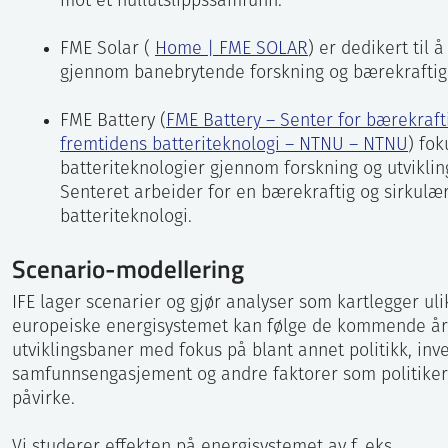
mot et nullutslippssamfunn.
FME Solar (
Home | FME SOLAR
) er dedikert til
gjennom banebrytende forskning og bærekraftige
FME Battery (
FME Battery – Senter for bærekrafti
fremtidens batteriteknologi – NTNU – NTNU
) fok
batteriteknologier gjennom forskning og utviklin
Senteret arbeider for en bærekraftig og sirkulæ
batteriteknologi.
Scenario-modellering
IFE lager scenarier og gjør analyser som kartlegger ul
europeiske energisystemet kan følge de kommende åre
utviklingsbaner med fokus på blant annet politikk, inve
samfunnsengasjement og andre faktorer som politiker
påvirke.
Vi studerer effekten på energisystemet av f. eks