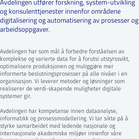
Avdelingen utfører forskning, system-utvikling
Prosessteknologi
Visualisering
og konsulenttjenester innenfor områdene
ntakt IFE
digitalisering og automatisering av prosesser og
arbeidsoppgaver.
BO
PRESSE
ENGLISH
Avdelingen har som mål å forbedre forståelsen av
komplekse og varierte data for å forutsi utstyrssvikt,
optimalisere produksjonen og muliggjøre mer
informerte beslutningsprosesser på alle nivåer i en
organisasjon. Vi leverer metoder og løsninger som
realiserer de verdi-skapende muligheter digitale
systemer gir.
Avdelingen har kompetanse innen dataanalyse,
informatikk og prosessmodellering. Vi tar sikte på å
styrke samarbeidet med ledende nasjonale og
internasjonale akademiske miljøer innenfor våre