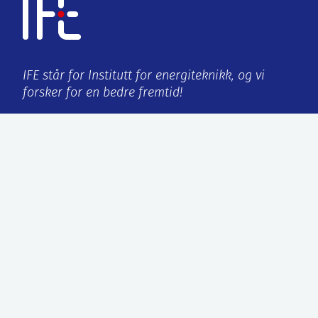
IFE står for Institutt for energiteknikk, og vi
forsker for en bedre fremtid!
Org.no:
959 432 538
ISO-sertifisering:
9001:2015/14001:2015
Kjeller
Instituttveien 18
2007 Kjeller, Norge
Halden