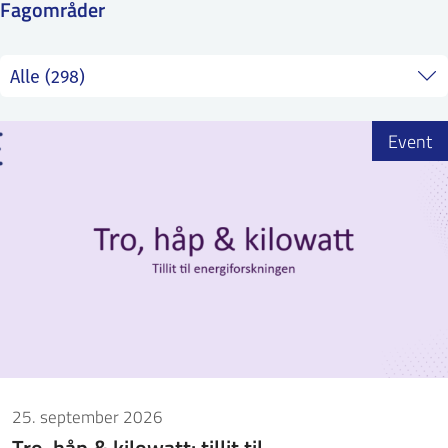
Fagområder
ntakt IFE
BO
PRESSE
ENGLISH
Event
25. september 2026
Tro, håp & kilowatt: tillit til