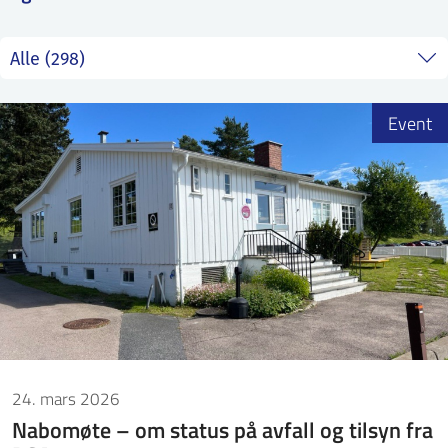
ntakt IFE
BO
PRESSE
ENGLISH
Event
24. mars 2026
Nabomøte – om status på avfall og tilsyn fra