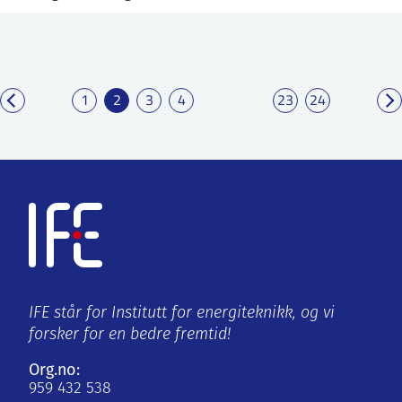
1
2
3
4
23
24
IFE står for Institutt for energiteknikk, og vi
forsker for en bedre fremtid!
Org.no:
959 432 538