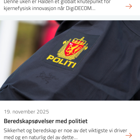
Denne uken er Halden et globalt knutepunkt for
kjernefysisk innovasjon når DigiDECOM…
19. november 2025
Beredskapsøvelser med politiet
Sikkerhet og beredskap er noe av det viktigste vi driver
med og en naturlig del av dette…