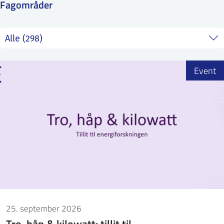
Fagområder
ntakt IFE
BO
PRESSE
ENGLISH
Event
25. september 2026
Tro, håp & kilowatt: tillit til