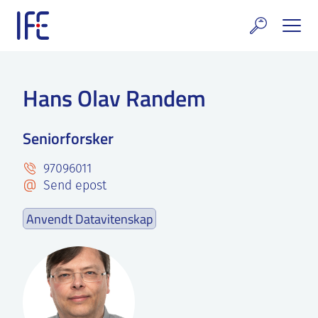
Skip
to
content
rskning og tjenester
Hans Olav Randem
uelt
Seniorforsker
E teknologi & eiendom
97096011
ldenprosjektet
Send epost
rges atomanlegg
Anvendt Datavitenskap
t Norske thoriumnettverket
rriere
 IFE