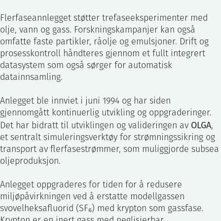
Flerfaseannlegget støtter trefaseeksperimenter med
olje, vann og gass. Forskningskampanjer kan også
omfatte faste partikler, råolje og emulsjoner. Drift og
prosesskontroll håndteres gjennom et fullt integrert
datasystem som også sørger for automatisk
datainnsamling.
Anlegget ble innviet i juni 1994 og har siden
gjennomgått kontinuerlig utvikling og oppgraderinger.
OLGA
Det har bidratt til utviklingen og valideringen av
,
et sentralt simuleringsverktøy for strømningssikring og
transport av flerfasestrømmer, som muliggjorde subsea
oljeproduksjon.
Anlegget oppgraderes for tiden for å redusere
miljøpåvirkningen ved å erstatte modellgassen
svovelheksafluorid (SF₆) med krypton som gassfase.
Krypton er en inert gass med neglisjerbar