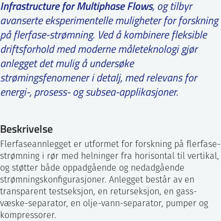
Infrastructure for Multiphase Flows
, og tilbyr
ntakt IFE
avanserte eksperimentelle muligheter for forskning
på flerfase-strømning. Ved å kombinere fleksible
driftsforhold med moderne måleteknologi gjør
BO
PRESSE
ENGLISH
anlegget det mulig å undersøke
strømingsfenomener i detalj, med relevans for
energi-, prosess- og subsea-applikasjoner.
Beskrivelse
Flerfaseannlegget er utformet for forskning på flerfase-
strømning i rør med helninger fra horisontal til vertikal,
og støtter både oppadgående og nedadgående
strømningskonfigurasjoner. Anlegget består av en
transparent testseksjon, en returseksjon, en gass-
væske-separator, en olje-vann-separator, pumper og
kompressorer.