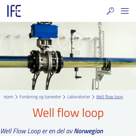
Skip
to
content
rskning og tjenester
uelt
E teknologi & eiendom
ldenprosjektet
rges atomanlegg
Hjem
Forskning og tjenester
Laboratorier
Well flow loop
t Norske thoriumnettverket
Well flow loop
rriere
Well Flow Loop er en del av
Norwegian
 IFE