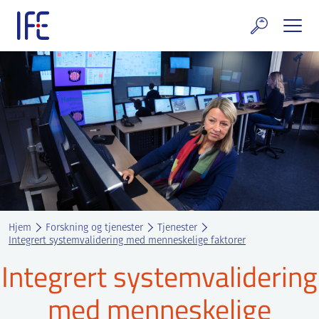
Skip
to
content
rskning og tjenester
uelt
E teknologi & eiendom
ldenprosjektet
rges atomanlegg
Hjem
Forskning og tjenester
Tjenester
t Norske thoriumnettverket
Integrert systemvalidering med menneskelige faktorer
Integrert systemvalidering
rriere
med menneskelige
 IFE