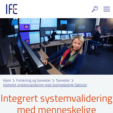
Skip
to
content
rskning og tjenester
uelt
E teknologi & eiendom
ldenprosjektet
rges atomanlegg
Hjem
Forskning og tjenester
Tjenester
t Norske thoriumnettverket
Integrert systemvalidering med menneskelige faktorer
Integrert systemvalidering
rriere
med menneskelige
 IFE