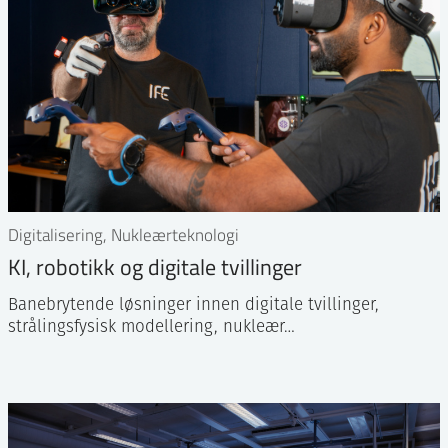
Digitalisering, Nukleærteknologi
KI, robotikk og digitale tvillinger
Banebrytende løsninger innen digitale tvillinger,
strålingsfysisk modellering, nukleær…