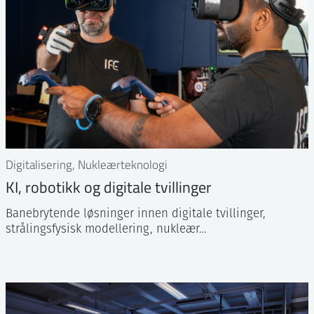
Digitalisering, Nukleærteknologi
KI, robotikk og digitale tvillinger
Banebrytende løsninger innen digitale tvillinger,
strålingsfysisk modellering, nukleær…