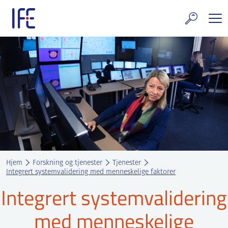
Skip
to
content
rskning og tjenester
uelt
E teknologi & eiendom
ldenprosjektet
rges atomanlegg
Hjem
Forskning og tjenester
Tjenester
t Norske thoriumnettverket
Integrert systemvalidering med menneskelige faktorer
Integrert systemvalidering
rriere
med menneskelige
 IFE