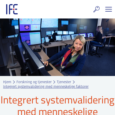
Skip
to
content
rskning og tjenester
uelt
E teknologi & eiendom
ldenprosjektet
rges atomanlegg
Hjem
Forskning og tjenester
Tjenester
t Norske thoriumnettverket
Integrert systemvalidering med menneskelige faktorer
Integrert systemvalidering
rriere
med menneskelige
 IFE