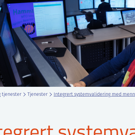
 tjenester
Tjenester
Integrert systemvalidering med menn
tegrert systemv