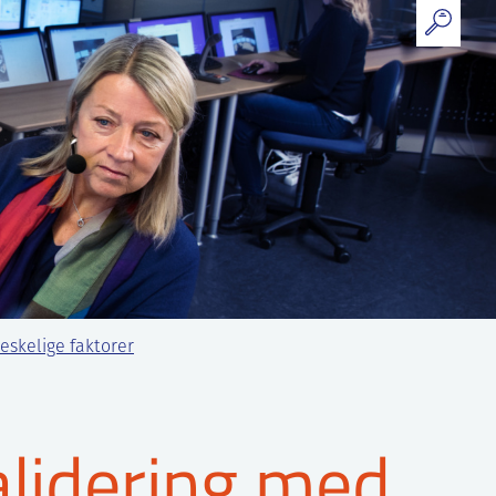
eskelige faktorer
alidering med