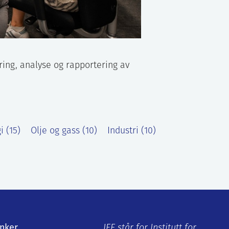
ring, analyse og rapportering av
 (15)
Olje og gass (10)
Industri (10)
enker
IFE står for Institutt for