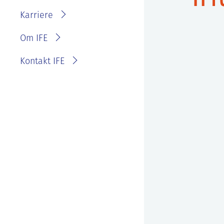
IFE?
Fakturainformasjon
Karriere
Personvernerklæring for
IFE
Varsling eller melde
Om IFE
bekymring
Kontakt IFE