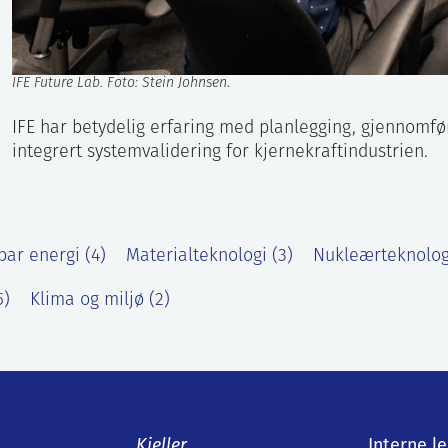
IFE Future Lab. Foto: Stein Johnsen
.
IFE har betydelig erfaring med planlegging, gjennomfø
integrert systemvalidering for kjernekraftindustrien.
bar energi (4)
Materialteknologi (3)
Nukleærteknologi
5)
Klima og miljø (2)
Kjeller
Interne l