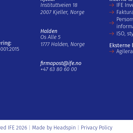
Instituttveien 18
IFE Inv
2007 Kjeller, Norge
Faktur
Person
inform
Halden
ISO, st
Os Alle 5
ering:
1777 Halden, Norge
Eksterne 
4001:2015
Agiler
firmapost@ife.no
+47 63 80 60 00
ved IFE 2026
Made by
Headspin
Privacy Policy