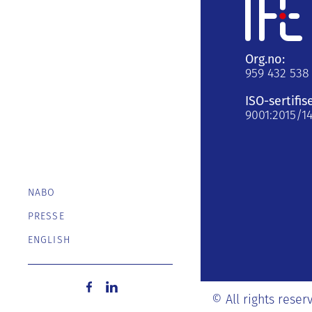
Org.no:
959 432 538
ISO-sertifis
9001:2015/1
NABO
PRESSE
ENGLISH
© All rights reser