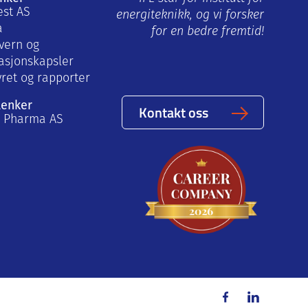
est AS
energiteknikk, og vi forsker
a
for en bedre fremtid!
vern og
asjonskapsler
yret og rapporter
lenker
Kontakt oss
a Pharma AS