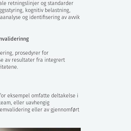
ale retningslinjer og standarder
gsstyring, kognitiv belastning,
aanalyse og identifisering av avvik
emvaliderinng
dering, prosedyrer for
e av resultater fra integrert
itetene.
 for eksempel omfatte deltakelse i
steam, eller uavhengig
temvalidering eller av gjennomført