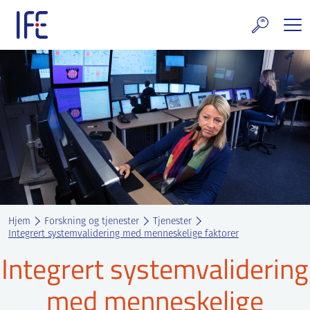
Skip
to
content
rskning og tjenester
uelt
E teknologi & eiendom
ldenprosjektet
rges atomanlegg
Hjem
Forskning og tjenester
Tjenester
t Norske thoriumnettverket
Integrert systemvalidering med menneskelige faktorer
Integrert systemvalidering
rriere
med menneskelige
 IFE