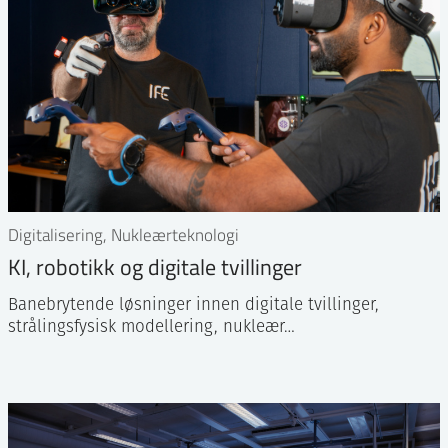
Digitalisering, Nukleærteknologi
KI, robotikk og digitale tvillinger
Banebrytende løsninger innen digitale tvillinger,
strålingsfysisk modellering, nukleær…