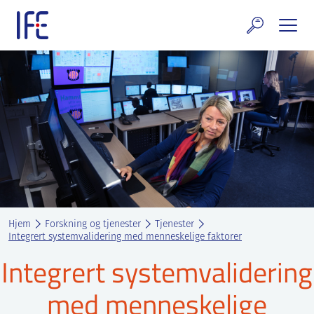
Skip
to
content
rskning og tjenester
uelt
E teknologi & eiendom
ldenprosjektet
rges atomanlegg
Hjem
Forskning og tjenester
Tjenester
t Norske thoriumnettverket
Integrert systemvalidering med menneskelige faktorer
Integrert systemvalidering
rriere
med menneskelige
 IFE