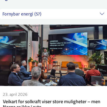
ntakt IFE
BO
PRESSE
ENGLISH
23. april 2026
Veikart for solkraft viser store muligheter – men
Norge er ikke i rute