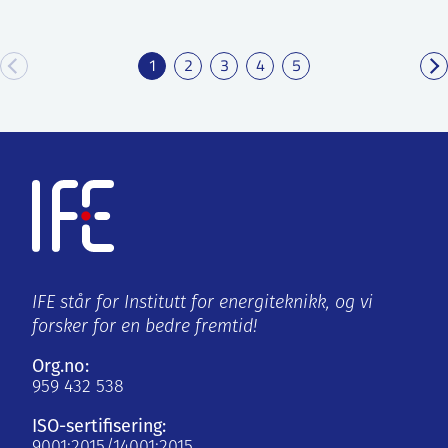
1
2
3
4
5
IFE står for Institutt for energiteknikk, og vi
forsker for en bedre fremtid!
Org.no:
959 432 538
ISO-sertifisering:
9001:2015/14001:2015