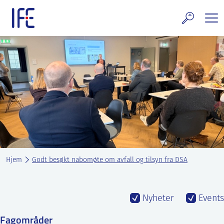
Skip
to
content
rskning og tjenester
uelt
E teknologi & eiendom
ldenprosjektet
rges atomanlegg
Hjem
Godt besøkt nabomøte om avfall og tilsyn fra DSA
t Norske thoriumnettverket
rriere
Nyheter
Events
 IFE
Fagområder