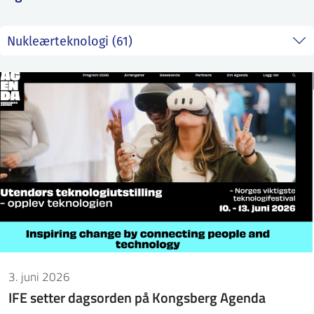
ntakt IFE
BO
PRESSE
ENGLISH
3. juni 2026
IFE setter dagsorden på Kongsberg Agenda