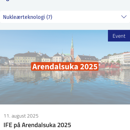
ntakt IFE
BO
PRESSE
ENGLISH
Event
11. august 2025
IFE på Arendalsuka 2025