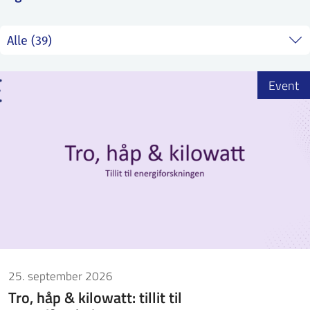
ntakt IFE
BO
PRESSE
ENGLISH
Event
25. september 2026
Tro, håp & kilowatt: tillit til