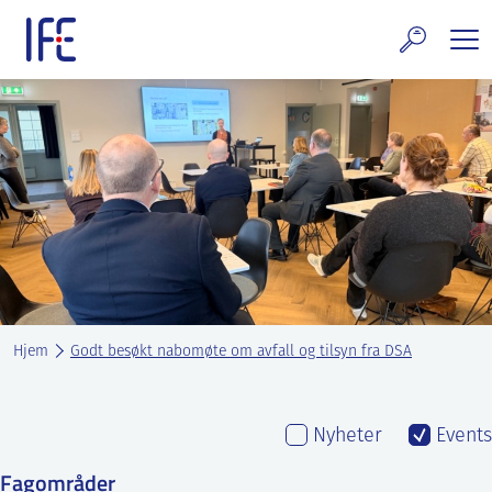
Skip
to
content
rskning og tjenester
uelt
E teknologi & eiendom
ldenprosjektet
rges atomanlegg
Hjem
Godt besøkt nabomøte om avfall og tilsyn fra DSA
t Norske thoriumnettverket
rriere
Nyheter
Events
 IFE
Fagområder