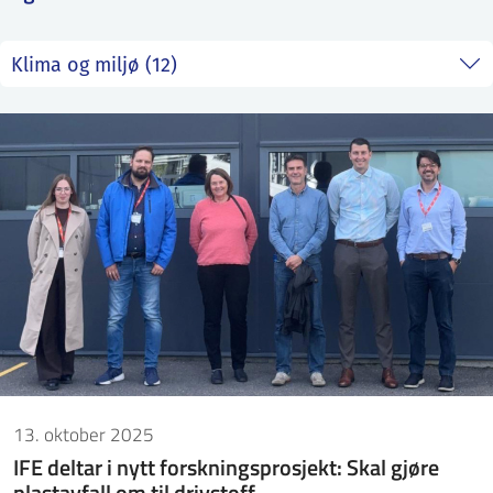
ntakt IFE
BO
PRESSE
ENGLISH
13. oktober 2025
IFE deltar i nytt forskningsprosjekt: Skal gjøre
plastavfall om til drivstoff