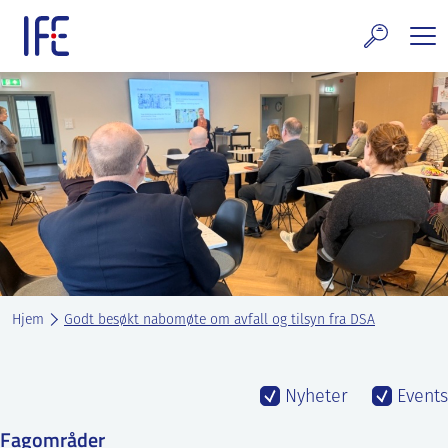
Skip
to
content
rskning og tjenester
uelt
E teknologi & eiendom
ldenprosjektet
rges atomanlegg
Hjem
Godt besøkt nabomøte om avfall og tilsyn fra DSA
t Norske thoriumnettverket
rriere
Nyheter
Events
 IFE
Fagområder