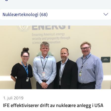
ntakt IFE
BO
PRESSE
ENGLISH
1. juli 2019
IFE effektiviserer drift av nukleære anlegg i USA