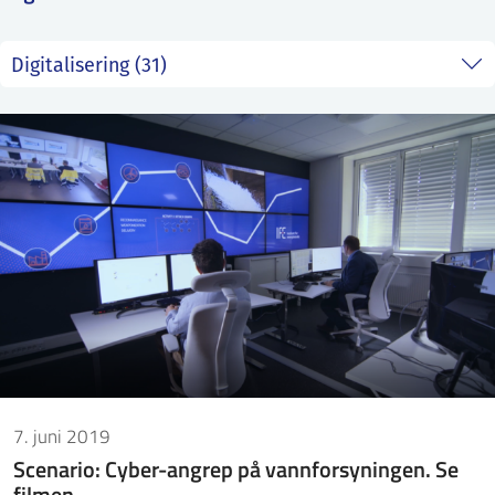
ntakt IFE
BO
PRESSE
ENGLISH
7. juni 2019
Scenario: Cyber-angrep på vannforsyningen. Se
filmen