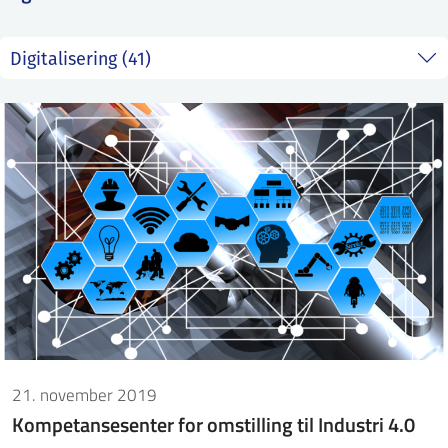
ntakt IFE
BO
PRESSE
ENGLISH
21. november 2019
Kompetansesenter for omstilling til Industri 4.0