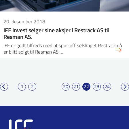
20. desember 2018
IFE Invest selger sine aksjer i Restrack AS til
Resman AS.
IFE er godt tilfreds med at spin-off selskapet Restrack nå
er blitt solgt til Resman AS.…
1
2
20
21
22
23
24