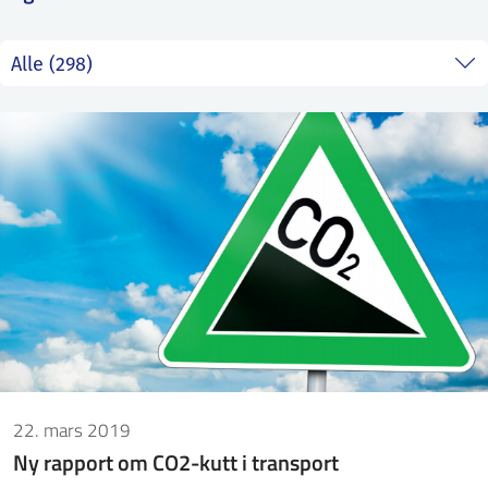
ntakt IFE
BO
PRESSE
ENGLISH
22. mars 2019
Ny rapport om CO2-kutt i transport