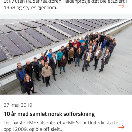
Et liv uten Haldenreaktoren Haldenprosjektet ble etablert i
1958 og styres gjennom…
27. mai 2019
10 år med samlet norsk solforskning
Det første FME solsenteret «FME Solar United» startet
opp i 2009, og ble offisielt…