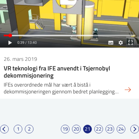
26. mars 2019
VR teknologi fra IFE anvendt i Tsjernobyl
dekommisjonering
IFEs overordnede mål har vært å bistå i
dekommisjoneringen gjennom bedret planlegging…
1
2
19
20
21
22
23
24