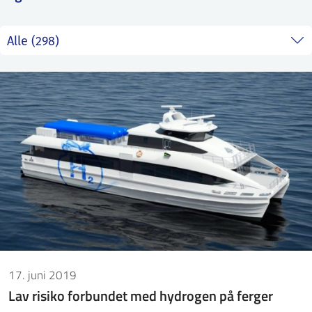
ntakt IFE
BO
PRESSE
ENGLISH
17. juni 2019
Lav risiko forbundet med hydrogen på ferger