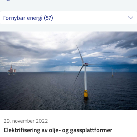
ntakt IFE
BO
PRESSE
ENGLISH
29. november 2022
Elektrifisering av olje- og gassplattformer