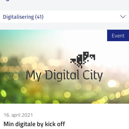
ntakt IFE
BO
PRESSE
ENGLISH
Event
16. april 2021
Min digitale by kick off