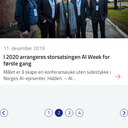
11. desember 2019
I 2020 arrangeres storsatsingen AI Week for
første gang
Målet er å skape en konferanseuke uten sidestykke i
Norges AI-episenter, Halden. – AI…
1
2
3
4